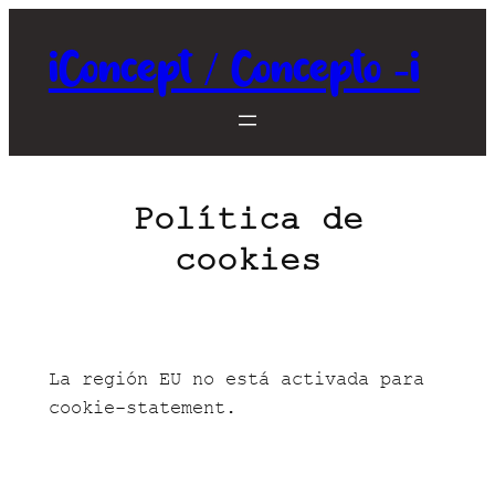
Saltar
al
iConcept / Concepto -i
contenido
Política de
cookies
La región EU no está activada para
cookie-statement.